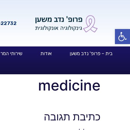
322732
פתח סרגל נגישות
בית – פרופ' נדב משען
אודות
שירותי המר
medicine
כתיבת תגובה