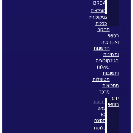
BRCA
קוניזציה
גניקולוגיה
כללית
מחקר
רפואי
ואקדמיה
חדשנות
ומצוינות
בגינקולוגיה
שאלות
ותשובות
מטופלות
ממליצות
מרכז
ידע
בדיקת
רפואי
פאפ
לא
תקינה
בלוטת