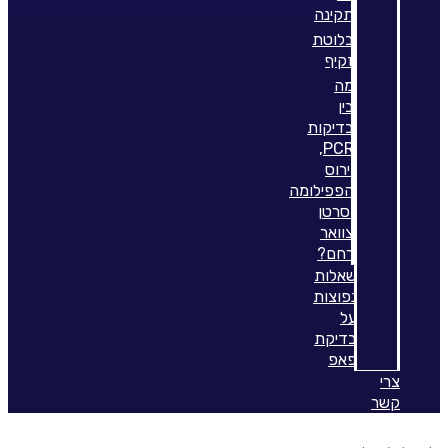
תקינה
בלוטת
זקיף
מה
בין
בדיקות
PCR,
וירוס
הפפילומה
וסרטן
צוואר
רחם?
שאלות
נפוצות
על
בדיקת
פאפ
צרי
קשר