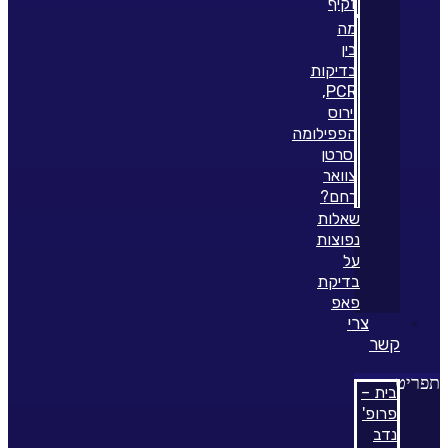
זקיף
מה
בין
בדיקות
PCR,
וירוס
הפפילומה
וסרטן
צוואר
רחם?
שאלות
נפוצות
על
בדיקת
פאפ
צרי
קשר
תפריט
בית –
פרופ'
נדב