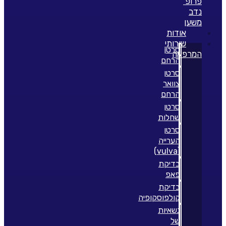
פרופ'
נדב
משען
אודות
שירותי
סרטן
המרפאה
הרחם
סרטן
צוואר
הרחם
סרטן
שחלות
סרטן
הערייה
(vulva)
בדיקת
פאפ
בדיקת
קולפוסקופיה
נשאיות
של