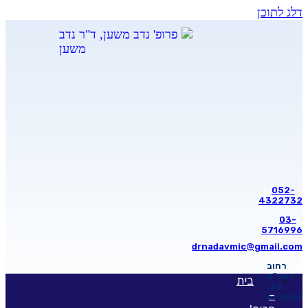
דלג לתוכן
052-
4322732
03-
5716996
drnadavmic@gmail.com
רחוב
רמב"ם
בית
26,
–
גבעתיים