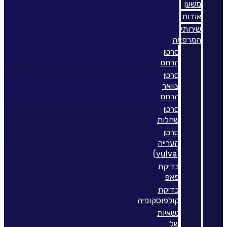
משען
אודות
שירותי
המרפאה
סרטן
הרחם
סרטן
צוואר
הרחם
סרטן
שחלות
סרטן
הערייה
(vulva)
בדיקת
פאפ
בדיקת
קולפוסקופיה
נשאיות
של