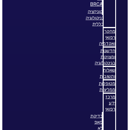
BRCA
קוניזציה
גניקולוגיה
כללית
מחקר
רפואי
ואקדמיה
חדשנות
ומצוינות
בגינקולוגיה
שאלות
ותשובות
מטופלות
ממליצות
מרכז
ידע
רפואי
בדיקת
פאפ
לא