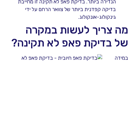
הנדירה ביותר. בדיקת פאפ לא תקינה זו מחייבת
בדיקה קפדנית ביותר של צוואר הרחם על ידי
גינקולוג-אונקולוג.
מה צריך לעשות במקרה
של בדיקת פאפ לא תקינה?
במידה
ומתקבלת
תשובת פאפ לא תקינה, יש להשלים בדיקה מעמיקה יותר
של צוואר רחם הנקראית
קולפוסקופיה
. במהלך הבדיקה
צוואר הרחם נבדק בקפדנות בעזרת מיקרוסקופ מיוחד
(קולפוסקופ), בעל עדשה ואור בהיר, המאפשרים לראות
את צוואר הרחם בהגדלה. במהלך הבדיקה נעשה שימוש
בתמיסות שונות על מנת להדגיש אזורים חשודים בצוואר
הרחם. במידה וניצפים במהלך הבדיקה אזורים חשודים
בצוואר, הרופא נוטל דגימה הנקראת ביופסיה וזו נשלחת
למעבדה פתולוגית לצורך קבלת אבחנה פתולוגית מדויקת.