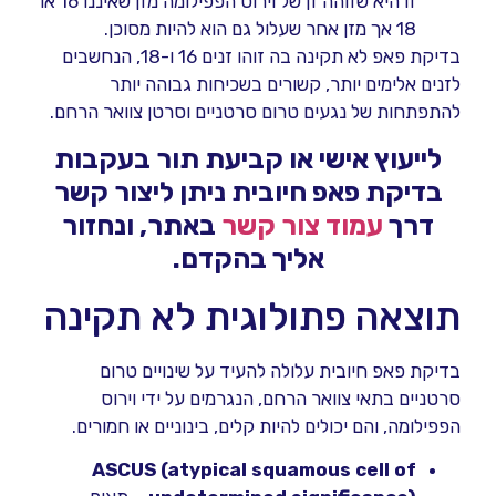
זו היא שזוהה זן של וירוס הפפילומה מזן שאיננו 16 או
18 אך מזן אחר שעלול גם הוא להיות מסוכן.
בדיקת פאפ לא תקינה בה זוהו זנים 16 ו-18, הנחשבים
לזנים אלימים יותר, קשורים בשכיחות גבוהה יותר
להתפתחות של נגעים טרום סרטניים וסרטן צוואר הרחם.
לייעוץ אישי או קביעת תור בעקבות
בדיקת פאפ חיובית ניתן ליצור קשר
דרך
עמוד צור קשר
באתר, ונחזור
אליך בהקדם
.
תוצאה פתולוגית לא תקינה
בדיקת פאפ חיובית עלולה להעיד על שינויים טרום
סרטניים בתאי צוואר הרחם, הנגרמים על ידי וירוס
הפפילומה, והם יכולים להיות קלים, בינוניים או חמורים.
ASCUS (atypical squamous cell of