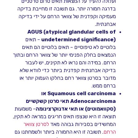
ועלולה להעיד על המצאות תאים טרום סרטניים
בדרגה חמורה יותר. גם תשובה זו מחייבת בדיקה
מעמיקה וקפדנית של צוואר הרחם על ידי בדיקה
אבחנתית.
AGUS
(atypical glandular cells of
undetermined significance)
– תאים
בלוטיים לא טיפוסיים – תאים בלוטיים הם תאים
הנמצאים בחלק הפנימי יותר של צוואר הרחם ובתוך
הרחם. במידה והם נראו לא תקינים, יש לעבור
בדיקה אבחנתית קפדנית ביותר כדי לוודא שלא
מדובר בסרטן צוואר רחם בחלקו העמוק יותר או
ברחם ממש.
Squamous cell carcinoma או
Adenocarcinoma תאי סרטן קשקשיים
(סקוואמוטים) או תאי אדנוקרצינומה
– משמעות
תוצאה זו היא שנצפו תאים חריגים במראה לא תקין,
המחשידים בסבירות גבוהה מאד
לסרטן צוואר
הרחם
. תשובה זו היא החמורה ביותר ולשמחתנו גם