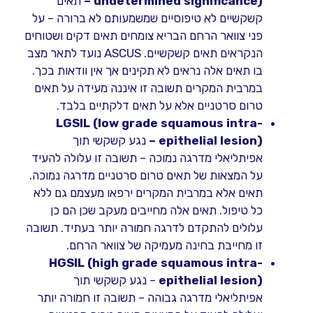
undetermined significance) –
תאים
קשקשיים לא טיפוסיים שמשמעותם לא ברורה – על
פני צוואר הרחם הבריא צומחים תאים דקים ושטוחים
הנקראים תאים קשקשיים. ASCUS נועד לתאר מצב
בו תאים אלה נראים לא תקינים אך אין וודאות בכך.
במרבית המקרים תשובה זו איננה מעידה על תאים
טרום סרטניים אלא על תאים דלקתיים בלבד.
LGSIL (low grade squamous intra-
epithelial lesion) –
נגע קשקשי תוך
אפיתליאלי מדרגה נמוכה – תשובה זו עלולה להעיד
על המצאות של תאים טרום סרטניים מדרגה נמוכה.
תאים אלא במרבית המקרים ירפאו מעצמם גם ללא
כל טיפול. תאים אלה מחייבים מעקב שכן הם כן
עלולים להתקדם לדרגה חמורה יותר בעתיד. תשובה
זו מחייבת בחינה מעמיקה של צוואר הרחם.
HGSIL (high grade squamous intra-
epithelial lesion)
– נגע קשקשי תוך
אפיתליאלי מדרגה גבוהה – תשובה זו חמורה יותר